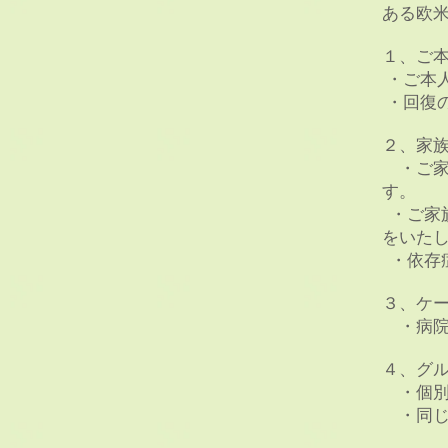
ある欧
１、ご
・ご本人
・回復
２、家
・ご家族
す。
・ご家
をいた
・依存
３、ケ
・病院
４、グ
・個別
・同じ