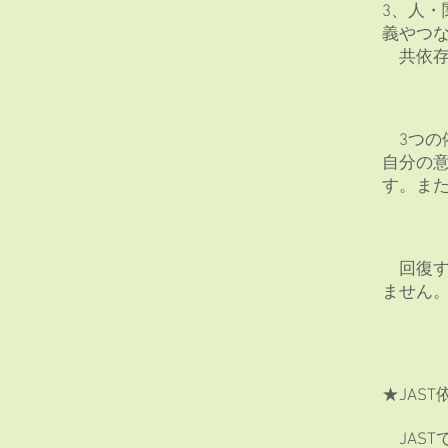
3、人
義やつ
共依存
3つの
自分の
す。また
回復す
ません
★JAS
JAS