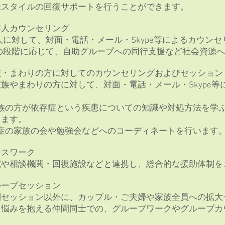
米スタイルの回復サポートを行うことができます。
本人カウンセリング
に対して、対面・電話・メール・Skype等によるカウン
の段階に応じて、自助グループへの同行支援など社会資源へ
族・まわりの方に対してのカウンセリングおよびセッション
やまわりの方に対して、対面・電話・メール・Skype等
族の方が依存症という疾患についての知識や対処方法を学
します。
症の家族の会や勉強会などへのコーディネートを行います
ースワーク
や相談機関・回復施設などと連携し、総合的な援助体制を
ループセッション
セッション以外に、カップル・ご夫婦や家族全員への拡大
悩みを抱える仲間同士での、グループワークやグループカ