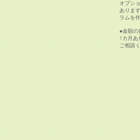
オプシ
ありま
ラムを
●金額の
1カ月あ
ご相談