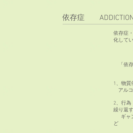
依存症 ADDICTIO
依存症
化して
「依存
1、物
アルコ
2、行
繰り返
ギャン
ど