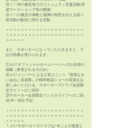
③ 3.11等の被災地でのコミュニティ支援活動(音
楽ワークショップ等の開催)
④ 3.11の被災の体験と復興の智恵を伝える語り
部活動の配信に関する活動
＝＝＝＝＝＝＝＝＝＝＝＝＝＝＝＝＝＝＝＝＝
＝＝＝＝＝＝＝＝＝＝＝＝＝＝＝＝＝＝＝＝＝
＝＝＝＝＝
また、サポーターになっていただきますと、下
記の特典が受けられます。
①JASTオフィシャルホームページへのお名前の
掲載（希望される方のみ）
②JASTメンバーによる人気ユニット『国境なき
いぬねこ音楽隊』の昭和歌謡ショーの音源をお
楽しみいただける、サポーターズクラブ会員限
定サイトへのご招待
③サポーター会員限定インスタライブへのご招
待(年一回を予定)
＝＝＝＝＝＝＝＝＝＝＝＝＝＝＝＝＝＝＝＝＝
＝＝＝＝＝＝＝＝＝＝＝＝＝＝＝＝＝＝＝＝＝
＝＝＝＝＝
＊JASTサポーターズクラブは1年ごとの更新と