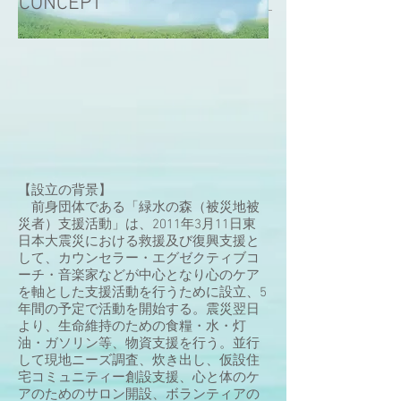
CONCEPT
【設立の背景】
前身団体である「緑水の森（被災地被
災者）支援活動」は、2011年3月11日東
日本大震災における救援及び復興支援と
して、カウンセラー・エグゼクティブコ
ーチ・音楽家などが中心となり心のケア
を軸とした支援活動を行うために設立、5
年間の予定で活動を開始する。震災翌日
より、生命維持のための食糧・水・灯
油・ガソリン等、物資支援を行う。並行
して現地ニーズ調査、炊き出し、仮設住
宅コミュニティー創設支援、心と体のケ
アのためのサロン開設、ボランティアの