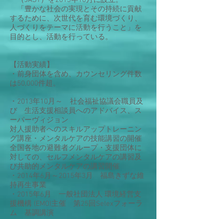
ー（JAST）を2013年10月に設立。
「豊かな社会の実現とその持続に貢献
するために、次世代を育む環境づくり、
人づくりをテーマに活動を行うこと」を
目的とし、活動を行っている。
【活動実績】
・前身団体を含め、カウンセリング件数
は50,000件超。
・2013年10月～ 社会福祉協議会職員及
び 生活支援相談員へのアドバイス、ス
ーパーヴィジョン
対人援助者へのスキルアップトレーニン
グ講座・メンタルケアの技能講習の開催
全国各地の避難者グループ・支援団体に
対しての、セルフメンタルケアの講習及
び共助的メンタルケアの講習開催
・2014年6月～2015年3月 福島きずな維
持再生事業
・2015年6月 一般社団法人 環境経営支
援機構 (EMO)主催 第25回Selexフォーラ
ム 基調講演