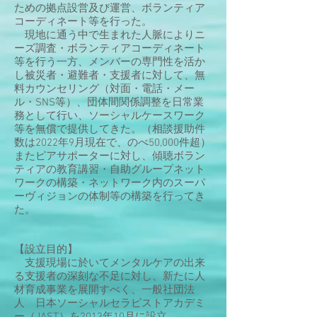
ための拠点設営及び運営、ボランティア
コーディネート等を行った。
現地に通う中で生まれた人脈によりニ
ーズ調査・ボランティアコーディネート
等を行う一方、メンバーの専門性を活か
し被災者・避難者・支援者に対して、無
料カウンセリング（対面・電話・メー
ル・SNS等）、団体間関係調整を日常業
務として行い、ソーシャルケースワーク
等を無償で提供してきた。（相談援助件
数は2022年9月現在で、のべ50,000件超）
またピアサポーターに対し、傾聴ボラン
ティアの教育講習・自助グループネット
ワークの構築・ネットワーク内のスーパ
ーヴィジョンの体制等の構築を行ってき
た。
【設立目的】
支援現場に於いてメンタルケアの出来
る支援者の深刻な不足に対し、新たに人
材育成事業を展開すべく、一般社団法
人 日本ソーシャルセラピストアカデミ